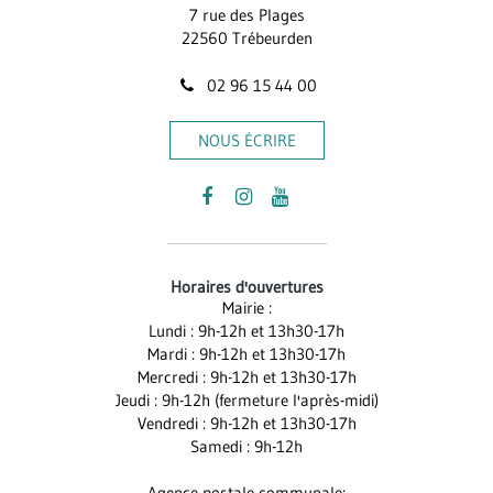
7 rue des Plages
22560 Trébeurden
02 96 15 44 00
NOUS ÉCRIRE
Lien
Lien
Lien
vers
vers
vers
le
le
la
Horaires d'ouvertures
compte
compte
chaîne
Mairie :
Facebook
Instagram
Youtube
Lundi : 9h-12h et 13h30-17h
Mardi : 9h-12h et 13h30-17h
Mercredi : 9h-12h et 13h30-17h
Jeudi : 9h-12h (fermeture l'après-midi)
Vendredi : 9h-12h et 13h30-17h
Samedi : 9h-12h
Agence postale communale: