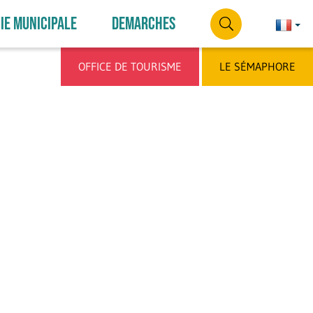
IE MUNICIPALE
DEMARCHES
Françai
França
RECHERCHE
OFFICE DE TOURISME
LE SÉMAPHORE