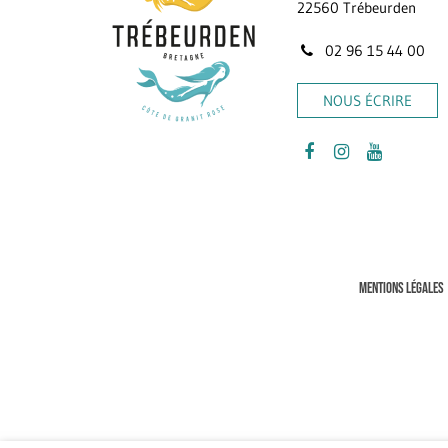
22560 Trébeurden
02 96 15 44 00
NOUS ÉCRIRE
Lien
Lien
Lien
vers
vers
vers
le
le
la
compte
compte
chaîne
Facebook
Instagram
Youtube
MENTIONS LÉGALES