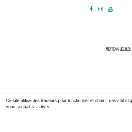
Lien
Lien
Lien
vers
vers
vers
le
le
la
compte
compte
chaîne
Facebook
Instagram
Youtube
MENTIONS LÉGALES
Ce site utilise des traceurs pour fonctionner et obtenir des statisti
vous souhaitez activer.