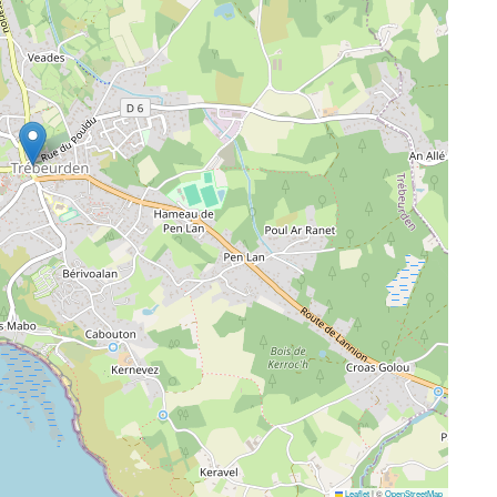
Leaflet
|
©
OpenStreetMap