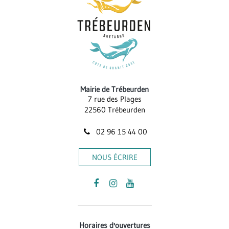
Mairie de Trébeurden
7 rue des Plages
22560 Trébeurden
02 96 15 44 00
NOUS ÉCRIRE
Lien
Lien
Lien
vers
vers
vers
le
le
la
Horaires d'ouvertures
compte
compte
chaîne