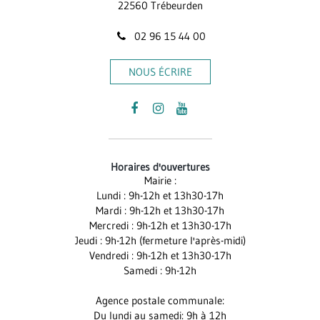
22560 Trébeurden
02 96 15 44 00
NOUS ÉCRIRE
Lien
Lien
Lien
vers
vers
vers
le
le
la
Horaires d'ouvertures
compte
compte
chaîne
Mairie :
Facebook
Instagram
Youtube
Lundi : 9h-12h et 13h30-17h
Mardi : 9h-12h et 13h30-17h
Mercredi : 9h-12h et 13h30-17h
Jeudi : 9h-12h (fermeture l'après-midi)
Vendredi : 9h-12h et 13h30-17h
Samedi : 9h-12h
Agence postale communale:
Du lundi au samedi: 9h à 12h