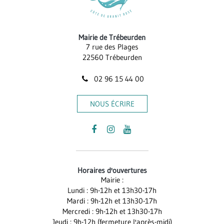
Mairie de Trébeurden
7 rue des Plages
22560 Trébeurden
02 96 15 44 00
NOUS ÉCRIRE
Lien
Lien
Lien
vers
vers
vers
le
le
la
Horaires d'ouvertures
compte
compte
chaîne
Mairie :
Facebook
Instagram
Youtube
Lundi : 9h-12h et 13h30-17h
Mardi : 9h-12h et 13h30-17h
Mercredi : 9h-12h et 13h30-17h
Jeudi : 9h-12h (fermeture l'après-midi)