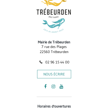
Mairie de Trébeurden
7 rue des Plages
22560 Trébeurden
02 96 15 44 00
NOUS ÉCRIRE
Lien
Lien
Lien
vers
vers
vers
le
le
la
Horaires d'ouvertures
compte
compte
chaîne