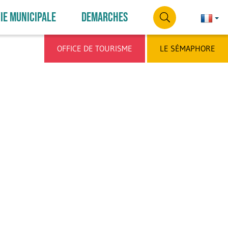
IE MUNICIPALE
DEMARCHES
Françai
França
RECHERCHE
OFFICE DE TOURISME
LE SÉMAPHORE