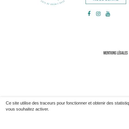
Lien
Lien
Lien
vers
vers
vers
le
le
la
compte
compte
chaîne
Facebook
Instagram
Youtube
MENTIONS LÉGALES
Ce site utilise des traceurs pour fonctionner et obtenir des statisti
vous souhaitez activer.