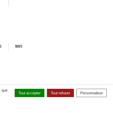
ES
TARIFS
x que
Tout accepter
Tout refuser
Personnaliser