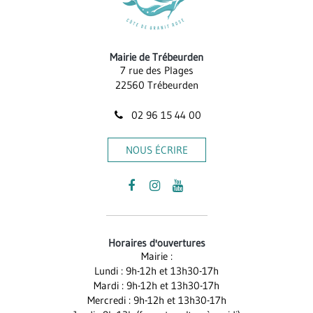
Mairie de Trébeurden
7 rue des Plages
22560 Trébeurden
02 96 15 44 00
NOUS ÉCRIRE
Lien
Lien
Lien
vers
vers
vers
le
le
la
Horaires d'ouvertures
compte
compte
chaîne
Mairie :
Facebook
Instagram
Youtube
Lundi : 9h-12h et 13h30-17h
Mardi : 9h-12h et 13h30-17h
Mercredi : 9h-12h et 13h30-17h