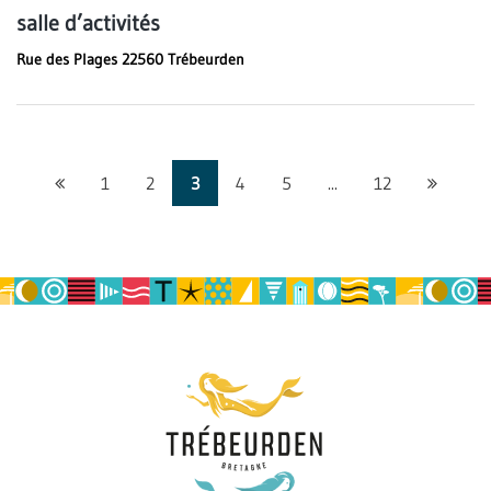
salle d’activités
Rue des Plages 22560 Trébeurden
Page
Page
1
2
3
4
5
...
12
précédente
suivante