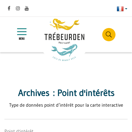
Gestion des traceurs
Franç
Lien
Lien
Lien
vers
vers
vers
Site
le
le
la
officiel
compte
compte
chaîne
TOGGLE
de
NAVIGATION
RECHER
Facebook
Instagram
Youtube
la
MENU
ville
de
Trébeurden
Archives :
Point d'intérêts
Type de données point d’intérêt pour la carte interactive
Point d'intérêt