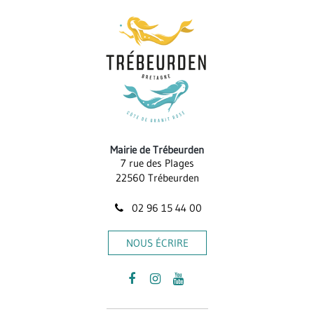
Mairie de Trébeurden
7 rue des Plages
22560 Trébeurden
02 96 15 44 00
NOUS ÉCRIRE
Lien
Lien
Lien
vers
vers
vers