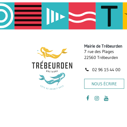
page
Mairie de Trébeurden
7 rue des Plages
22560 Trébeurden
02 96 15 44 00
NOUS ÉCRIRE
Lien
Lien
Lien
vers
vers
vers
le
le
la
compte
compte
chaîne