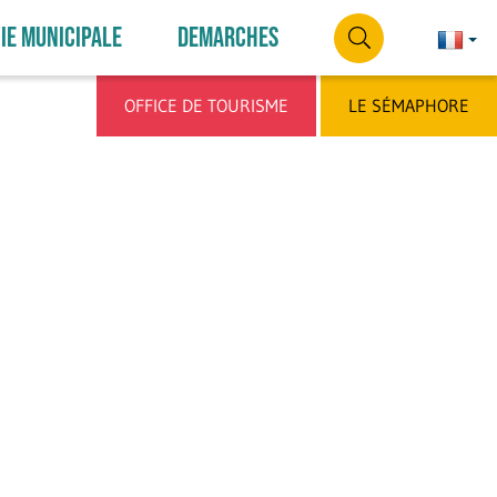
IE MUNICIPALE
DEMARCHES
Françai
França
RECHERCHE
OFFICE DE TOURISME
LE SÉMAPHORE