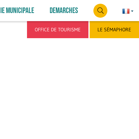
IE MUNICIPALE
DEMARCHES
Françai
França
RECHERCHE
OFFICE DE TOURISME
LE SÉMAPHORE