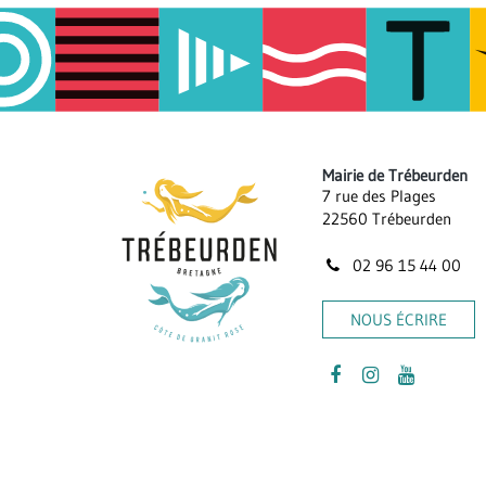
page
Mairie de Trébeurden
7 rue des Plages
22560 Trébeurden
02 96 15 44 00
NOUS ÉCRIRE
Lien
Lien
Lien
vers
vers
vers
le
le
la
compte
compte
chaîne