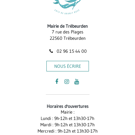
Mairie de Trébeurden
7 rue des Plages
22560 Trébeurden
02 96 15 44 00
NOUS ÉCRIRE
Lien
Lien
Lien
vers
vers
vers
le
le
la
Horaires d'ouvertures
compte
compte
chaîne
Mairie :
Facebook
Instagram
Youtube
Lundi : 9h-12h et 13h30-17h
Mardi : 9h-12h et 13h30-17h
Mercredi : 9h-12h et 13h30-17h