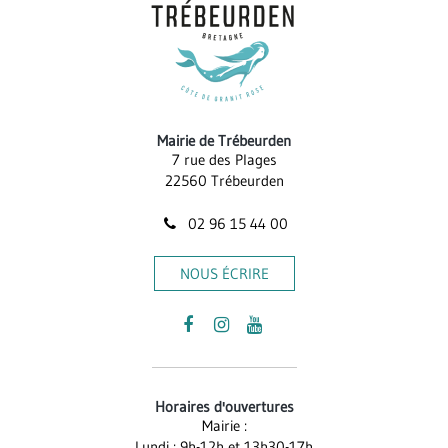
Mairie de Trébeurden
7 rue des Plages
22560 Trébeurden
02 96 15 44 00
NOUS ÉCRIRE
Lien
Lien
Lien
vers
vers
vers
le
le
la
Horaires d'ouvertures
compte
compte
chaîne
Mairie :
Facebook
Instagram
Youtube
Lundi : 9h-12h et 13h30-17h