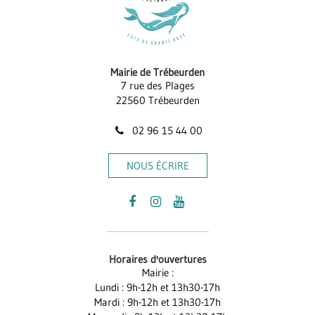
Mairie de Trébeurden
7 rue des Plages
22560 Trébeurden
02 96 15 44 00
NOUS ÉCRIRE
Lien
Lien
Lien
vers
vers
vers
le
le
la
Horaires d'ouvertures
compte
compte
chaîne
Mairie :
Facebook
Instagram
Youtube
Lundi : 9h-12h et 13h30-17h
Mardi : 9h-12h et 13h30-17h