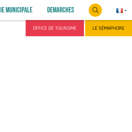
IE MUNICIPALE
DEMARCHES
Françai
França
RECHERCHE
OFFICE DE TOURISME
LE SÉMAPHORE