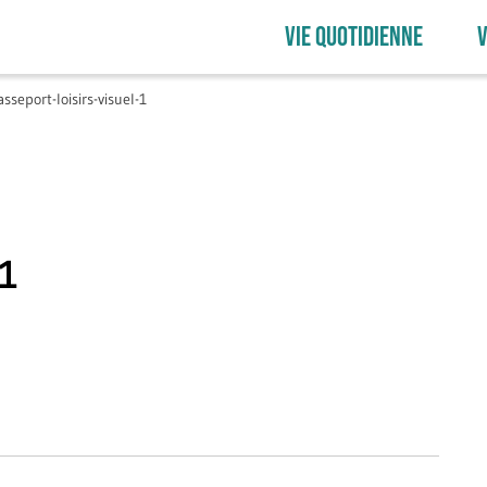
VIE QUOTIDIENNE
V
asseport-loisirs-visuel-1
-1