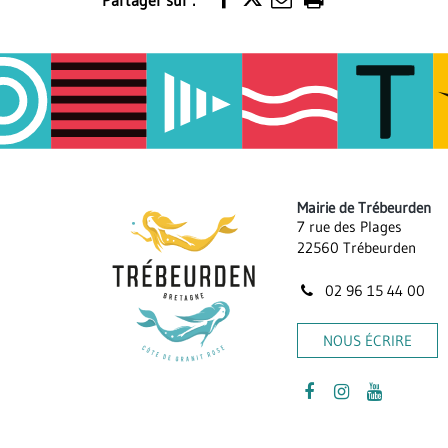
Partager sur :
Imprimer
la
page
Mairie de Trébeurden
7 rue des Plages
22560 Trébeurden
02 96 15 44 00
NOUS ÉCRIRE
Lien
Lien
Lien
vers
vers
vers