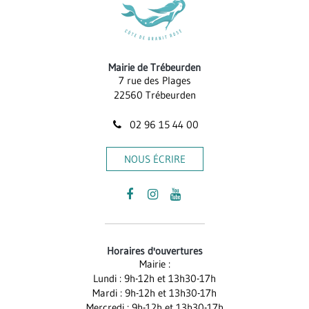
Mairie de Trébeurden
7 rue des Plages
22560 Trébeurden
02 96 15 44 00
NOUS ÉCRIRE
Lien
Lien
Lien
vers
vers
vers
le
le
la
Horaires d'ouvertures
compte
compte
chaîne
Mairie :
Facebook
Instagram
Youtube
Lundi : 9h-12h et 13h30-17h
Mardi : 9h-12h et 13h30-17h
Mercredi : 9h-12h et 13h30-17h