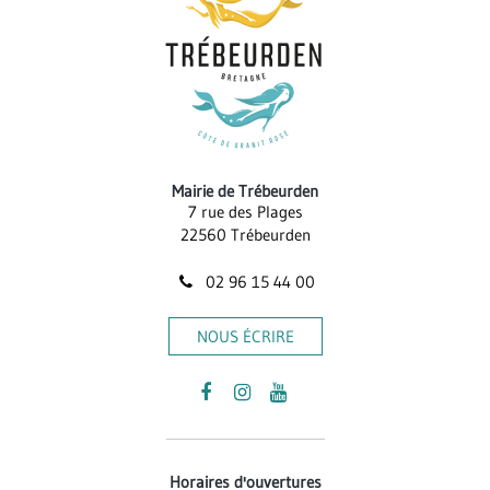
Mairie de Trébeurden
7 rue des Plages
22560 Trébeurden
02 96 15 44 00
NOUS ÉCRIRE
Lien
Lien
Lien
vers
vers
vers
le
le
la
Horaires d'ouvertures
compte
compte
chaîne