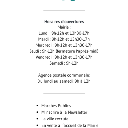
Lien
Lien
Lien
vers
vers
vers
le
le
la
Horaires d'ouvertures
compte
compte
chaîne
Mairie :
Facebook
Instagram
Youtube
Lundi : 9h-12h et 13h30-17h
Mardi : 9h-12h et 13h30-17h
Mercredi : 9h-12h et 13h30-17h
Jeudi : 9h-12h (fermeture l'après-midi)
Vendredi : 9h-12h et 13h30-17h
Samedi : 9h-12h
Agence postale communale:
Du lundi au samedi: 9h à 12h
Marchés Publics
M'inscrire à la Newsletter
La ville recrute
En vente à l’accueil de la Mairie