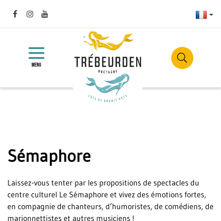
Gestion des traceurs
Franç
Lien
Lien
Lien
vers
vers
vers
Site
le
le
la
officiel
compte
compte
chaîne
TOGGLE
de
NAVIGATION
RECHER
Facebook
Instagram
Youtube
la
MENU
ville
de
Trébeurden
Sémaphore
Laissez-vous tenter par les propositions de spectacles du
centre culturel Le Sémaphore et vivez des émotions fortes,
en compagnie de chanteurs, d’humoristes, de comédiens, de
marionnettistes et autres musiciens !