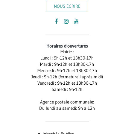
NOUS ÉCRIRE
Lien
Lien
Lien
vers
vers
vers
le
le
la
Horaires d'ouvertures
compte
compte
chaîne
Mairie :
Facebook
Instagram
Youtube
Lundi : 9h-12h et 13h30-17h
Mardi : 9h-12h et 13h30-17h
Mercredi : 9h-12h et 13h30-17h
Jeudi : 9h-12h (fermeture l'après-midi)
Vendredi : 9h-12h et 13h30-17h
Samedi : 9h-12h
Agence postale communale:
Du lundi au samedi: 9h à 12h
Marchés Publics