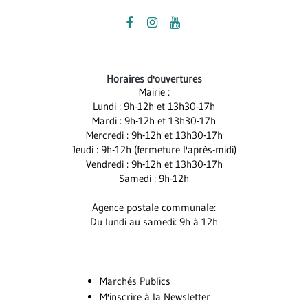
Lien
Lien
Lien
vers
vers
vers
le
le
la
Horaires d'ouvertures
compte
compte
chaîne
Mairie :
Facebook
Instagram
Youtube
Lundi : 9h-12h et 13h30-17h
Mardi : 9h-12h et 13h30-17h
Mercredi : 9h-12h et 13h30-17h
Jeudi : 9h-12h (fermeture l'après-midi)
Vendredi : 9h-12h et 13h30-17h
Samedi : 9h-12h
Agence postale communale:
Du lundi au samedi: 9h à 12h
Marchés Publics
M'inscrire à la Newsletter