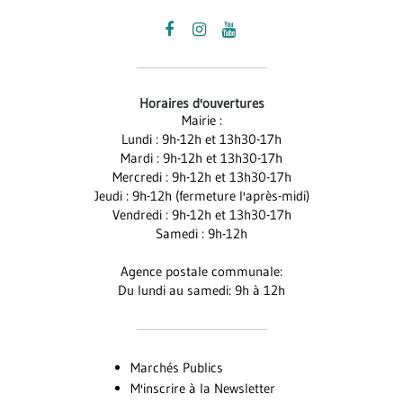
Lien
Lien
Lien
vers
vers
vers
le
le
la
Horaires d'ouvertures
compte
compte
chaîne
Mairie :
Facebook
Instagram
Youtube
Lundi : 9h-12h et 13h30-17h
Mardi : 9h-12h et 13h30-17h
Mercredi : 9h-12h et 13h30-17h
Jeudi : 9h-12h (fermeture l'après-midi)
Vendredi : 9h-12h et 13h30-17h
Samedi : 9h-12h
Agence postale communale:
Du lundi au samedi: 9h à 12h
Marchés Publics
M'inscrire à la Newsletter