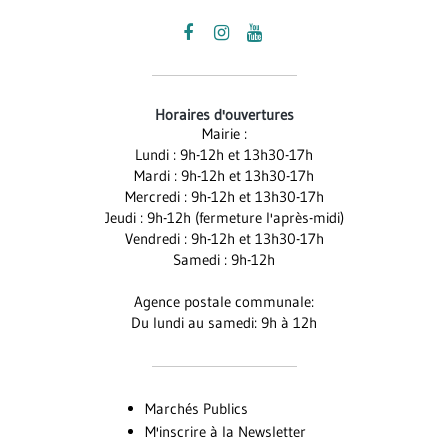
Lien
Lien
Lien
vers
vers
vers
le
le
la
Horaires d'ouvertures
compte
compte
chaîne
Mairie :
Facebook
Instagram
Youtube
Lundi : 9h-12h et 13h30-17h
Mardi : 9h-12h et 13h30-17h
Mercredi : 9h-12h et 13h30-17h
Jeudi : 9h-12h (fermeture l'après-midi)
Vendredi : 9h-12h et 13h30-17h
Samedi : 9h-12h
Agence postale communale:
Du lundi au samedi: 9h à 12h
Marchés Publics
M'inscrire à la Newsletter