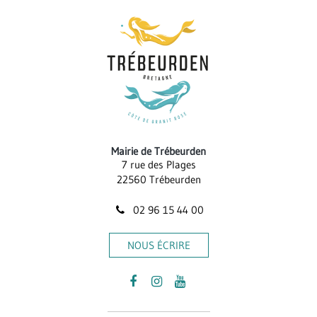
Mairie de Trébeurden
7 rue des Plages
22560 Trébeurden
02 96 15 44 00
NOUS ÉCRIRE
Lien
Lien
Lien
vers
vers
vers