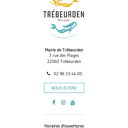
Mairie de Trébeurden
7 rue des Plages
22560 Trébeurden
02 96 15 44 00
NOUS ÉCRIRE
Lien
Lien
Lien
vers
vers
vers
le
le
la
Horaires d'ouvertures
compte
compte
chaîne