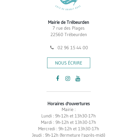
Mairie de Trébeurden
7 rue des Plages
22560 Trébeurden
02 96 15 44 00
NOUS ÉCRIRE
Lien
Lien
Lien
vers
vers
vers
le
le
la
Horaires d'ouvertures
compte
compte
chaîne
Mairie :
Facebook
Instagram
Youtube
Lundi : 9h-12h et 13h30-17h
Mardi : 9h-12h et 13h30-17h
Mercredi : 9h-12h et 13h30-17h
Jeudi : 9h-12h (fermeture l'après-midi)