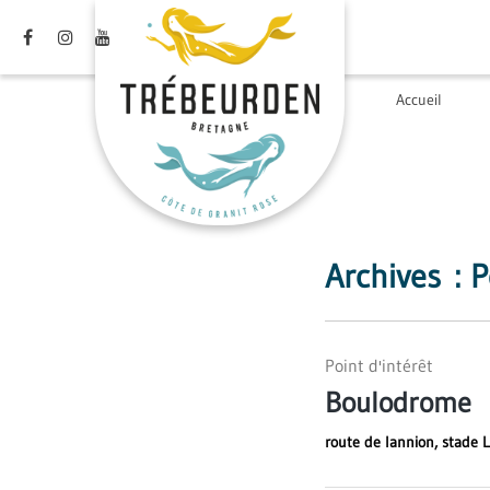
Site
Gestion des traceurs
officiel
Lien
Lien
Lien
de
vers
vers
vers
la
le
le
la
Accueil
ville
compte
compte
chaîne
de
Facebook
Instagram
Youtube
Trébeurden
Archives :
P
Point d'intérêt
Boulodrome
route de lannion, stade 