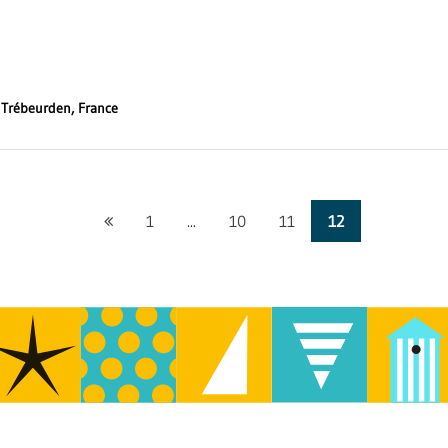
 Trébeurden, France
Page
1
...
10
11
12
précédente