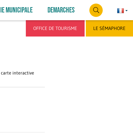
IE MUNICIPALE
DEMARCHES
Françai
França
RECHERCHE
OFFICE DE TOURISME
LE SÉMAPHORE
carte interactive