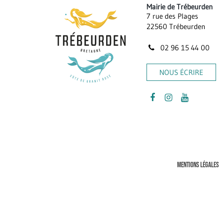
Mairie de Trébeurden
7 rue des Plages
22560 Trébeurden
02 96 15 44 00
NOUS ÉCRIRE
Lien
Lien
Lien
vers
vers
vers
le
le
la
compte
compte
chaîne
Facebook
Instagram
Youtube
MENTIONS LÉGALES